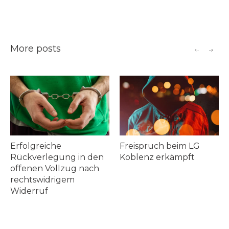
More posts
Freispruch beim LG
2 Mandanten a
ng in den
Koblenz erkämpft
Sicherungsve
lzug nach
in der JVA Fre
gem
Kassel entlasse