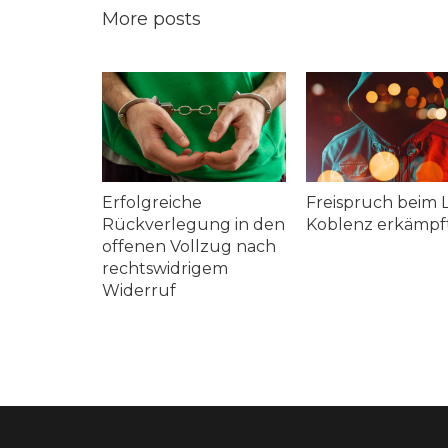
More posts
r Mord:
Erfolgreiche
Freispruch beim LG
d
Rückverlegung in den
Koblenz erkämpft
 für
offenen Vollzug nach
rechtswidrigem
shaft
Widerruf