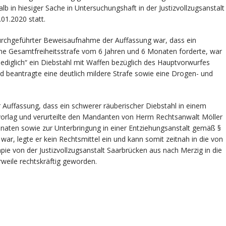
b in hiesiger Sache in Untersuchungshaft in der Justizvollzugsanstalt
01.2020 statt.
urchgeführter Beweisaufnahme der Auffassung war, dass ein
ine Gesamtfreiheitsstrafe vom 6 Jahren und 6 Monaten forderte, war
lediglich“ ein Diebstahl mit Waffen bezüglich des Hauptvorwurfes
eantragte eine deutlich mildere Strafe sowie eine Drogen- und
 Auffassung, dass ein schwerer räuberischer Diebstahl in einem
vorlag und verurteilte den Mandanten von Herrn Rechtsanwalt Möller
onaten sowie zur Unterbringung in einer Entziehungsanstalt gemäß §
ar, legte er kein Rechtsmittel ein und kann somit zeitnah in die von
ie von der Justizvollzugsanstalt Saarbrücken aus nach Merzig in die
rweile rechtskräftig geworden.