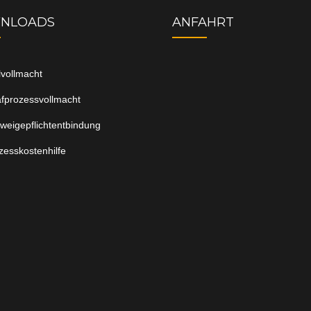
NLOADS
ANFAHRT
ilvollmacht
afprozessvollmacht
weigepflichtentbindung
zesskostenhilfe