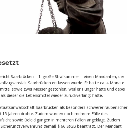
esetzt
gericht Saarbrücken – 1. große Strafkammer – einen Mandanten, der
izvollzugsanstalt Saarbrücken entlassen wurde. Er hatte ca. 4 Monate
mittel sowie zwei Messer gestohlen, weil er Hunger hatte und dabei
ls dieser die Lebensmittel wieder zurückverlangt hatte.
Staatsanwaltschaft Saarbrücken als besonders schwerer räuberischer
und 15 Jahren drohte. Zudem wurden noch mehrere Fälle des
sicht sowie Beleidigungen in mehreren Fällen angeklagt. Zudem
der Sicherungsverwahrung gemäß § 66 StGB beantragt. Der Mandant