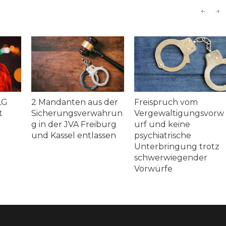
2 Mandanten aus der
Freispruch vom
Sicherungsverwahrun
Vergewaltigungsvorw
g in der JVA Freiburg
urf und keine
und Kassel entlassen
psychiatrische
Unterbringung trotz
schwerwiegender
Vorwürfe