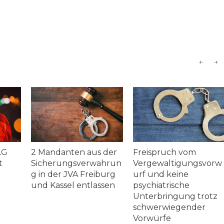
us der
Freispruch vom
Kein versuchter Mo
rwahrun
Vergewaltigungsvorw
Freispruch und
reiburg
urf und keine
Entschädigung für
lassen
psychiatrische
erlittene
Unterbringung trotz
Untersuchungshaf
schwerwiegender
Vorwürfe