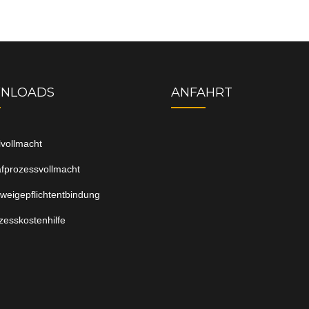
NLOADS
ANFAHRT
ilvollmacht
afprozessvollmacht
weigepflichtentbindung
zesskostenhilfe