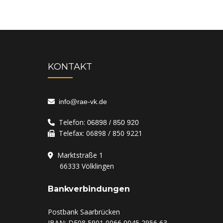
KONTAKT
info@rae-vk.de
Telefon:
06898 / 850 920
Telefax: 06898 / 850 9221
Marktstraße 1
‏‏‎ ‎‏‏‎ ‎‏‏‎ ‎‏‏‎ ‎‏‏‎ ‎‏‏‏‎ ‎66333
Völklingen
Bankverbindungen
Postbank Saarbrücken
IBAN: DE08 5901 0066 0045 2956 63