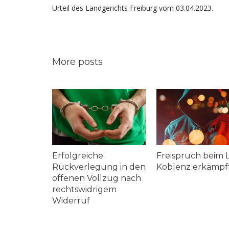
Urteil des Landgerichts Freiburg vom 03.04.2023.
More posts
che
Freispruch beim LG
2 Mandanten a
egung in den
Koblenz erkämpft
Sicherungsve
ollzug nach
g in der JVA F
drigem
und Kassel ent