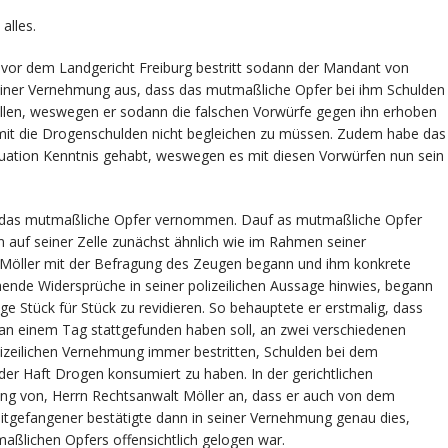
alles.
vor dem Landgericht Freiburg bestritt sodann der Mandant von
 seiner Vernehmung aus, dass das mutmaßliche Opfer bei ihm Schulden
ollen, weswegen er sodann die falschen Vorwürfe gegen ihn erhoben
it die Drogenschulden nicht begleichen zu müssen. Zudem habe das
tuation Kenntnis gehabt, weswegen es mit diesen Vorwürfen nun sein
 das mutmaßliche Opfer vernommen. Dauf as mutmaßliche Opfer
n auf seiner Zelle zunächst ähnlich wie im Rahmen seiner
t Möller mit der Befragung des Zeugen begann und ihm konkrete
ende Widersprüche in seiner polizeilichen Aussage hinwies, begann
 Stück für Stück zu revidieren. So behauptete er erstmalig, dass
an einem Tag stattgefunden haben soll, an zwei verschiedenen
lizeilichen Vernehmung immer bestritten, Schulden bei dem
er Haft Drogen konsumiert zu haben. In der gerichtlichen
ng von, Herrn Rechtsanwalt Möller an, dass er auch von dem
tgefangener bestätigte dann in seiner Vernehmung genau dies,
aßlichen Opfers offensichtlich gelogen war.