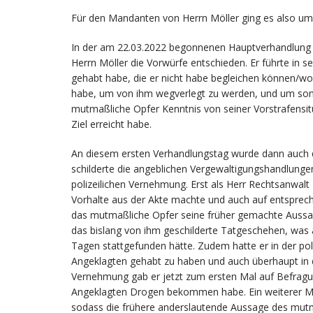
Für den Mandanten von Herrn Möller ging es also um 
In der am 22.03.2022 begonnenen Hauptverhandlung 
Herrn Möller die Vorwürfe entschieden. Er führte in
gehabt habe, die er nicht habe begleichen können/w
habe, um von ihm wegverlegt zu werden, und um som
mutmaßliche Opfer Kenntnis von seiner Vorstrafensi
Ziel erreicht habe.
An diesem ersten Verhandlungstag wurde dann auch
schilderte die angeblichen Vergewaltigungshandlunge
polizeilichen Vernehmung. Erst als Herr Rechtsanwal
Vorhalte aus der Akte machte und auch auf entsprech
das mutmaßliche Opfer seine früher gemachte Aussage
das bislang von ihm geschilderte Tatgeschehen, was 
Tagen stattgefunden hätte. Zudem hatte er in der po
Angeklagten gehabt zu haben und auch überhaupt in d
Vernehmung gab er jetzt zum ersten Mal auf Befragu
Angeklagten Drogen bekommen habe. Ein weiterer Mi
sodass die frühere anderslautende Aussage des mutm