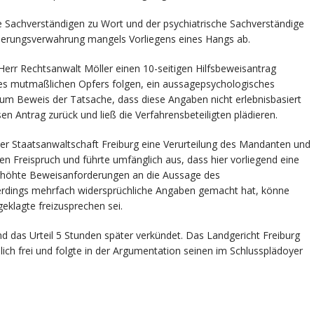
Sachverständigen zu Wort und der psychiatrische Sachverständige
cherungsverwahrung mangels Vorliegens eines Hangs ab.
Herr Rechtsanwalt Möller einen 10-seitigen Hilfsbeweisantrag
des mutmaßlichen Opfers folgen, ein aussagepsychologisches
um Beweis der Tatsache, dass diese Angaben nicht erlebnisbasiert
sen Antrag zurück und ließ die Verfahrensbeteiligten plädieren.
der Staatsanwaltschaft Freiburg eine Verurteilung des Mandanten und
en Freispruch und führte umfänglich aus, dass hier vorliegend eine
erhöhte Beweisanforderungen an die Aussage des
erdings mehrfach widersprüchliche Angaben gemacht hat, könne
eklagte freizusprechen sei.
 das Urteil 5 Stunden später verkündet. Das Landgericht Freiburg
ch frei und folgte in der Argumentation seinen im Schlussplädoyer