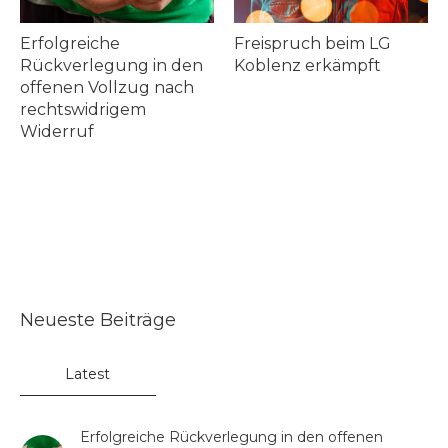
Freispruch beim LG
2 Mandanten a
ng in den
Koblenz erkämpft
Sicherungsve
lzug nach
in der JVA Fre
gem
Kassel entlasse
Neueste Beiträge
Latest
Erfolgreiche Rückverlegung in den offenen